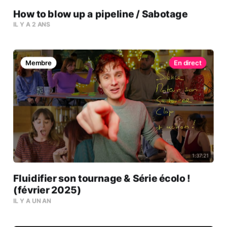
How to blow up a pipeline / Sabotage
IL Y A 2 ANS
Membre
1:37:21
Fluidifier son tournage & Série écolo !
(février 2025)
IL Y A UN AN