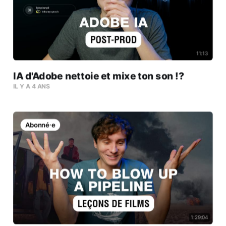
11:13
IA d'Adobe nettoie et mixe ton son !?
IL Y A 4 ANS
Abonné⸱e
1:29:04