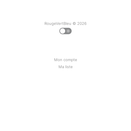
RougeVertBleu © 2026
Mon compte
Ma liste
Mon historique
Qui suis-je
Contact
Liens
Bunseed.org
Powered by Ghost