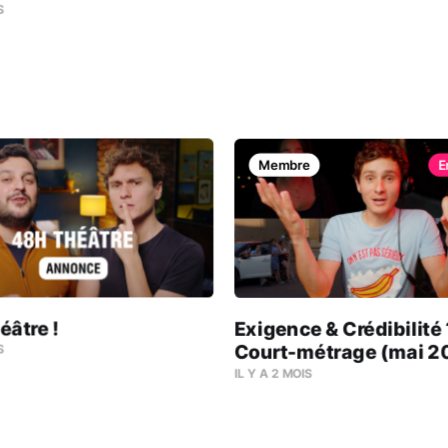
S
Membre
âtre !
Exigence & Crédibilité 
Court-métrage (mai 2
S
IL Y A 2 MOIS