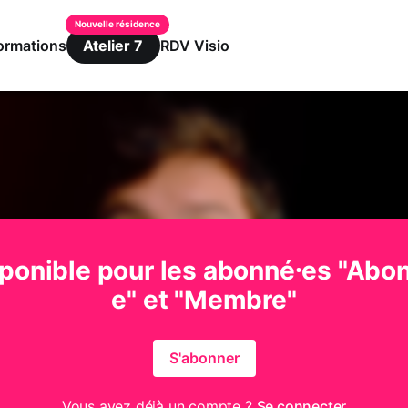
ormations
RDV Visio
Atelier 7
ponible pour les abonné⸱es "Abo
e" et "Membre"
S'abonner
Vous avez déjà un compte ?
Se connecter