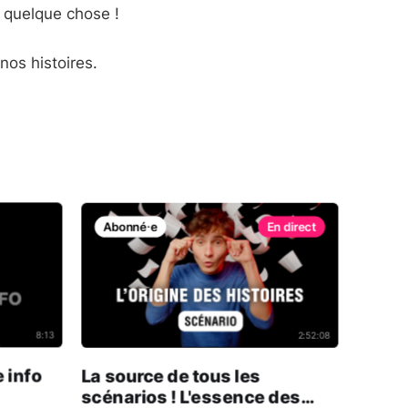
a quelque chose !
nos histoires.
Abonné⸱e
8:13
2:52:08
 info
La source de tous les
scénarios ! L'essence des