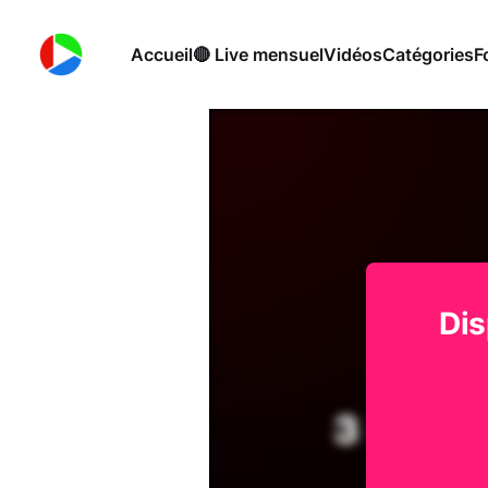
Accueil
🔴 Live mensuel
Vidéos
Catégories
F
Dis