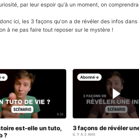
curiosité, par leur espoir qu'à un moment, on comprendr
onc ici, les 3 façons qu'on a de révéler des infos dans 
ion à ne pas faire tout reposer sur le mystère !
Abonné⸱e
⸱e
8:35
3 façons de révéler une
toire est-elle un tuto,
b ?
IL Y A 2 ANS