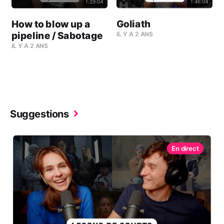
1:46:04
1:29:04
Goliath
How to blow up a
pipeline / Sabotage
IL Y A 2 ANS
IL Y A 2 ANS
Suggestions