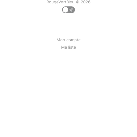
RougeVertBleu © 2026
Mon compte
Ma liste
Mon historique
Qui suis-je
Contact
Liens
Bunseed.org
Powered by Ghost