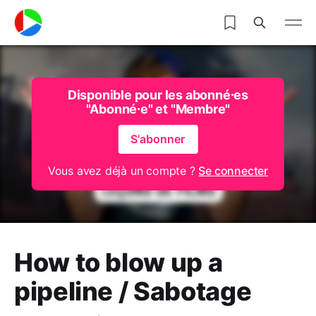
Disponible pour les abonné⸱es
"Abonné⸱e" et "Membre"
S'abonner
Vous avez déjà un compte ?
Se connecter
How to blow up a
pipeline / Sabotage