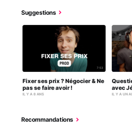
Suggestions
7:53
Fixer ses prix ? Négocier & Ne
Questio
pas se faire avoir !
avec J
IL Y A 8 ANS
IL Y A UN 
Recommandations