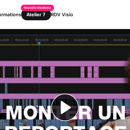
ormations
RDV Visio
Atelier 7