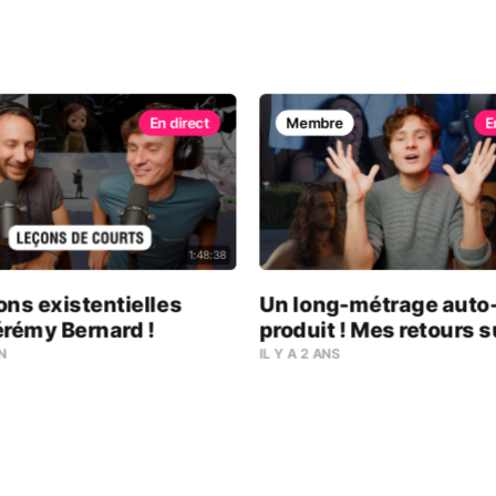
Membre
1:48:38
ns existentielles
Un long-métrage auto
érémy Bernard !
produit ! Mes retours s
l'intro (décembre 202
AN
IL Y A 2 ANS