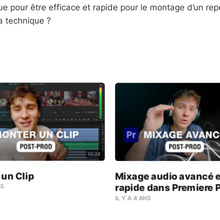
e‬ pour être efficace et rapide pour le ‪‎montage‬ d’un ‪rep
ta technique ?
10:28
 un Clip
Mixage audio avancé e
rapide dans Premiere 
NS
IL Y A 4 ANS