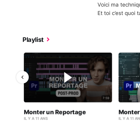
Voici ma ‪techniqu
Et toi c’est quoi 
Playlist
7:59
9:42
Monter un Reportage
Monter
miere
IL Y A 11 ANS
IL Y A 11 A