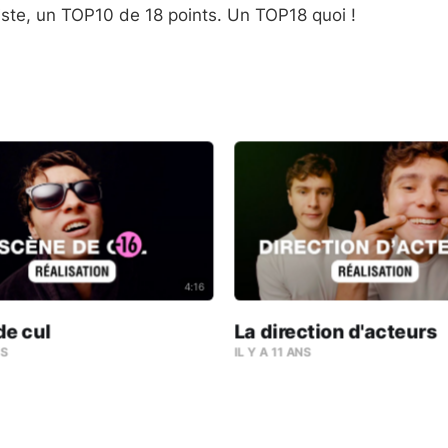
liste‬, un ‪‎TOP10‬ de 18 points. Un ‪‎TOP18‬ quoi !
4:16
de cul
La direction d'acteurs
NS
IL Y A 11 ANS