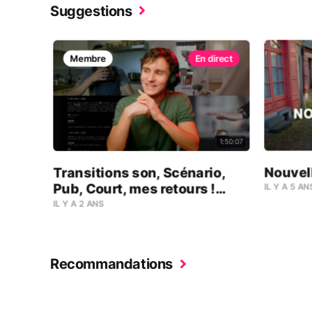
Suggestions
Membre
1:50:07
Nouvell
Transitions son, Scénario,
Pub, Court, mes retours !
IL Y A 5 AN
(janvier 2025)
IL Y A 2 ANS
Recommandations