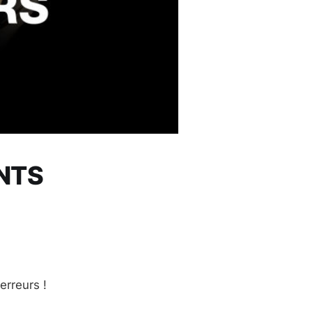
NTS
rreurs‬ !