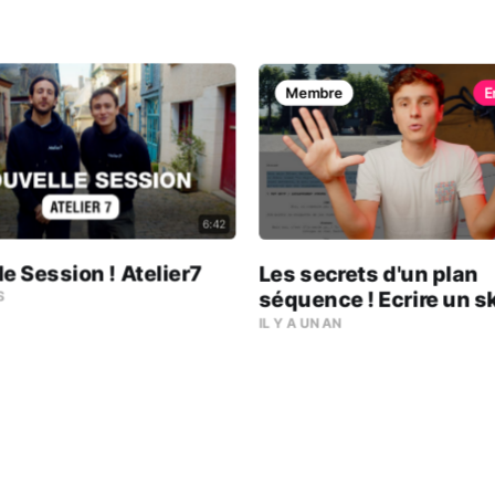
Membre
6:42
e Session ! Atelier7
Les secrets d'un plan
séquence ! Ecrire un s
S
Filmer un sketch ! (ao
IL Y A UN AN
2025)