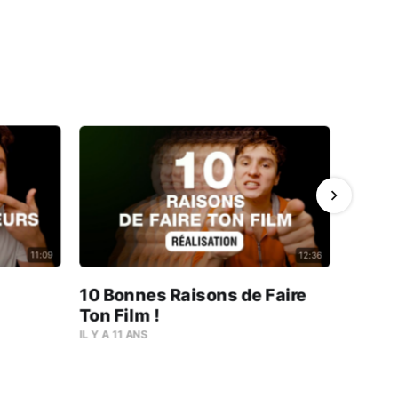
11:09
12:36
10 Bonnes Raisons de Faire
FILME
Ton Film !
Regar
IL Y A 11 ANS
IL Y A 10