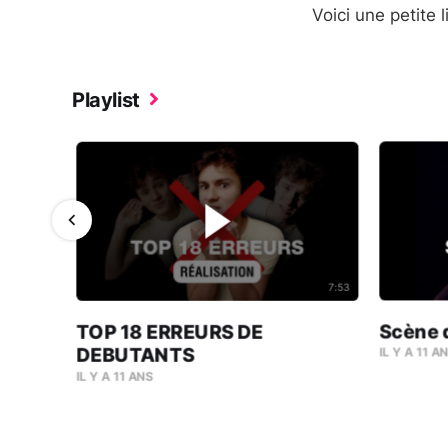
Voici une petite ‪‎
Playlist
4:44
7:53
Scène 
TOP 18 ERREURS DE
DEBUTANTS
IL Y A 11 A
IL Y A 11 ANS