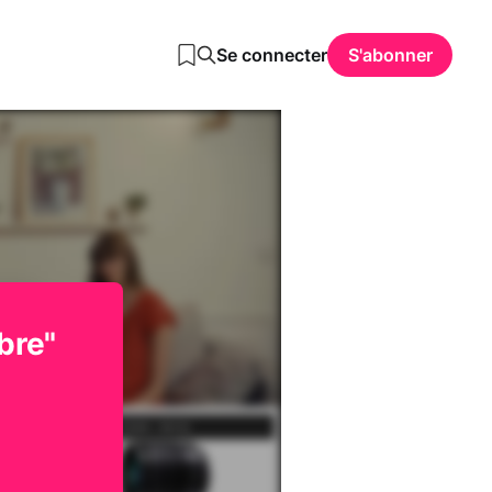
Se connecter
S'abonner
bre"