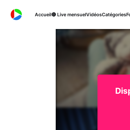
Accueil
🔴 Live mensuel
Vidéos
Catégories
F
Dis