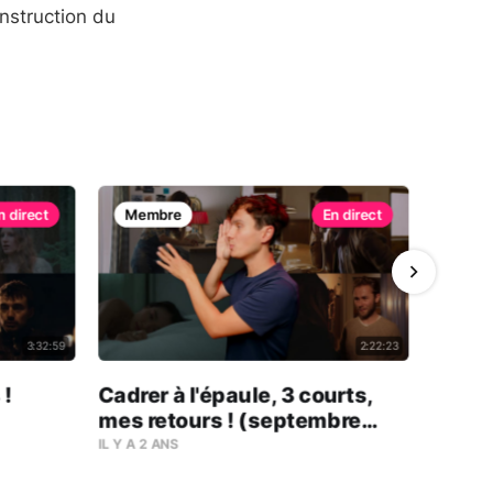
nstruction du
Membre
Mem
3:32:59
2:22:23
 !
Cadrer à l'épaule, 3 courts,
3 cour
mes retours ! (septembre
(octo
2024)
IL Y A 2 ANS
IL Y A 2 