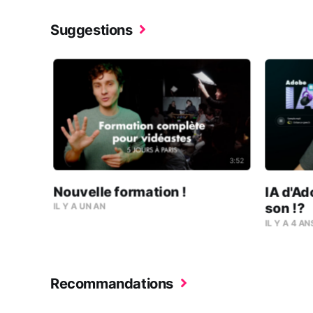
Suggestions
3:52
Nouvelle formation !
IA d'Ad
son !?
IL Y A UN AN
IL Y A 4 AN
Recommandations