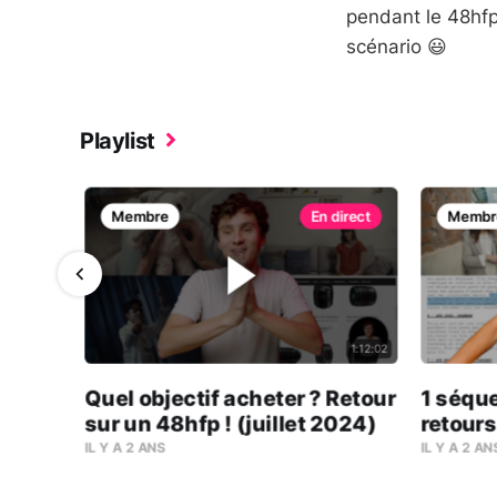
pendant le 48hfp
scénario 😃
Playlist
Membre
Membr
1:43:50
1:12:02
ge ?
Quel objectif acheter ? Retour
1 séque
s !
sur un 48hfp ! (juillet 2024)
retours
IL Y A 2 ANS
IL Y A 2 AN