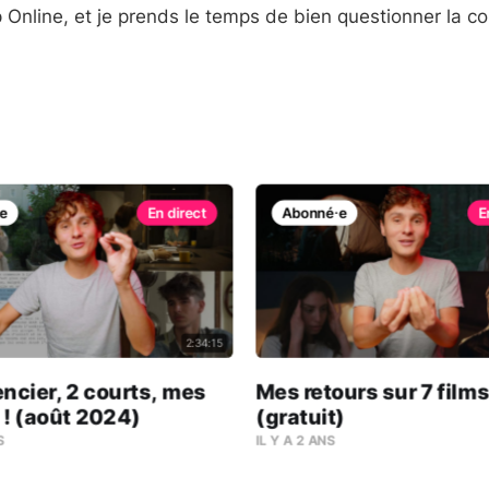
 Online, et je prends le temps de bien questionner la co
e
Abonné⸱e
2:34:15
ncier, 2 courts, mes
Mes retours sur 7 films
 ! (août 2024)
(gratuit)
S
IL Y A 2 ANS