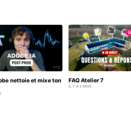
11:13
FAQ Atelier 7
obe nettoie et mixe ton
IL Y A 2 MOIS
S