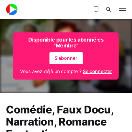
Disponible pour les abonné⸱es
"Membre"
S'abonner
Vous avez déjà un compte ?
Se connecter
Comédie, Faux Docu,
Narration, Romance