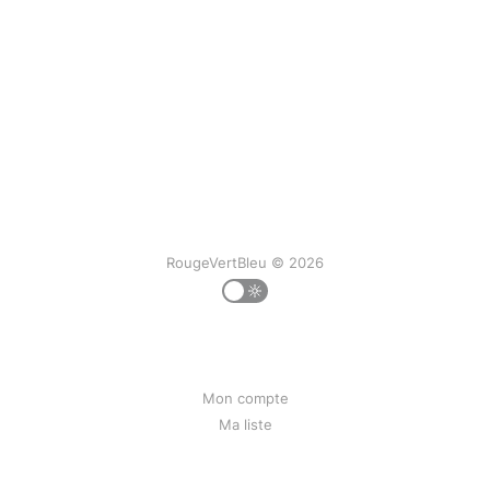
RougeVertBleu © 2026
Mon compte
Ma liste
Mon historique
Qui suis-je