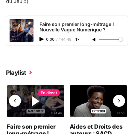
du Jeu »)
Faire son premier long-métrage !
Nouvelle Vague Numérique ?
0:00
/
144:48
1×
Playlist
2:24:49
41:53
Faire son premier
Aides et Droits des
s
long-métrage !
auteurs : SACD