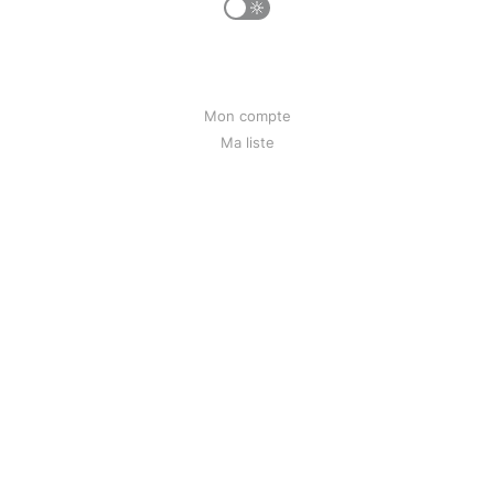
Mon compte
Ma liste
Mon historique
Qui suis-je
Contact
Liens
Bunseed.org
Powered by Ghost