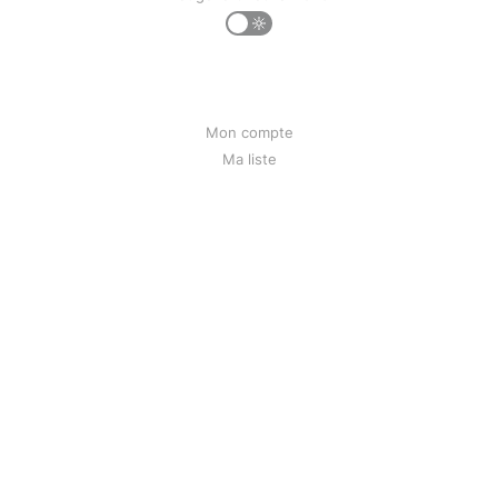
Mon compte
Ma liste
Mon historique
Qui suis-je
Contact
Liens
Bunseed.org
Powered by Ghost