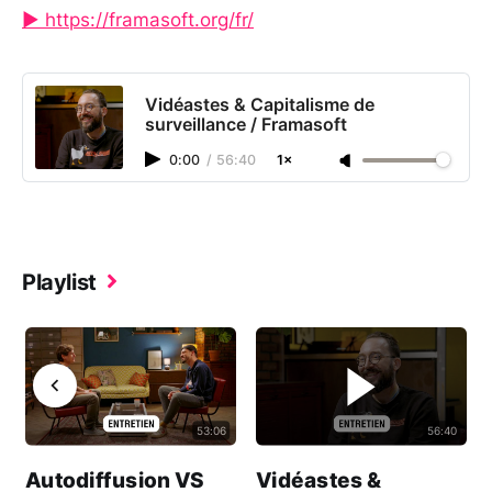
▶️ https://framasoft.org/fr/
Vidéastes & Capitalisme de
surveillance / Framasoft
0:00
/
56:40
1×
Playlist
53:06
56:40
Autodiffusion VS
Vidéastes &