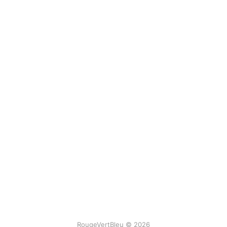
RougeVertBleu © 2026