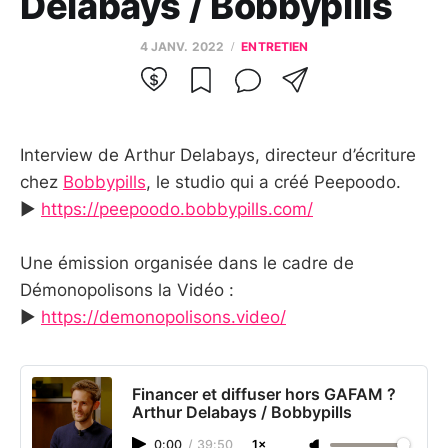
Delabays / Bobbypills
4 JANV. 2022
ENTRETIEN
Interview de Arthur Delabays, directeur d’écriture
chez
Bobbypills
, le studio qui a créé Peepoodo.
▶️
https://peepoodo.bobbypills.com/
Une émission organisée dans le cadre de
Démonopolisons la Vidéo :
▶️
https://demonopolisons.video/
Financer et diffuser hors GAFAM ?
Arthur Delabays / Bobbypills
0:00
/
39:50
1×