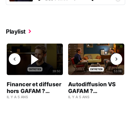
Playlist
39:50
53:06
Financer et diffuser
Autodiffusion VS
hors GAFAM ?
GAFAM ?
Arthur Delabays /
Discussion.
IL Y A 5 ANS
IL Y A 5 ANS
Bobbypills