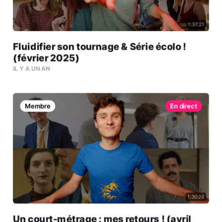
1:37:21
Fluidifier son tournage & Série écolo !
(février 2025)
IL Y A UN AN
Membre
1:30:26
Un court-métrage : mes retours ! (avril